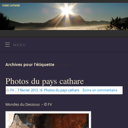
MENU
Grottes
Archives pour l'étiquette
Photos du pays cathare
de
FV
|
7 février 2013
|
8- Photos du pays cathare
Écrire un commentaire
Mondes du Dessous – © FV