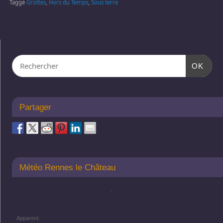
Taggé
Grottes
,
Hors du Temps
,
Sous terre
OK
Partager
Météo Rennes le Château
,
Apparent: