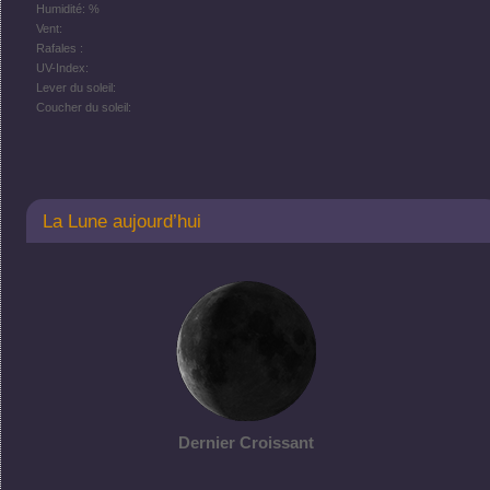
Humidité: %
Vent:
Rafales :
UV-Index:
Lever du soleil:
Coucher du soleil:
La Lune aujourd’hui
Dernier Croissant